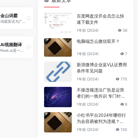
最新文章
金山词霸
百度网盘没开会员怎么快
词霸英语为广大英语学习爱好...
速下载文件
1年前 (2024)
36
电脑端怎么微信双开？
AI视频翻译
Rask.ai是一款AI视频翻译工具，利用AI人工智能技术将视频内容翻译为目标语言，并以接近原视频中人声的声音，使用目标语言给
1年前 (2024)
7
新浪微博企业蓝V认证费用
条件常见问题
1年前 (2024)
770
不接违规违法广告是运营
者们的一致共识 专门针对
公众号号主的广告骗局
1年前 (2024)
8
小红书平台2024年哪些行
为会容易被判为违规？来
避坑
1年前 (2024)
130