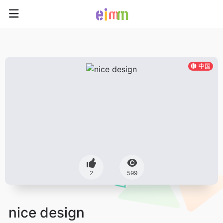
中国
2
599
nice design