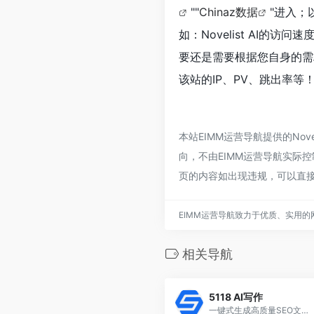
""
Chinaz数据
"进入；
如：Novelist AI
要还是需要根据您自身的需求
该站的IP、PV、跳出率等
本站EIMM运营导航提供的No
向，不由EIMM运营导航实际控
页的内容如出现违规，可以直接
EIMM运营导航致力于优质、实用
相关导航
5118 AI写作
一键式生成高质量SEO文章，提高搜索引擎排名获得更多流量，一键式AI文章助手是一款基于海量数据算法的文章生成工具。它可以帮助网站主快速生成高质量、符合SEO要求的文章，提高网站在搜索引擎中的排名，从而获得更多的流量。