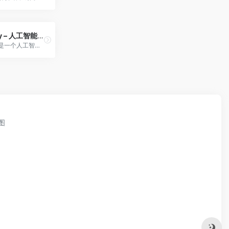
HeyFriday – 人工智能AI写作工具
HeyFriday 是一个人工智能AI写作工具！是由西湖心辰团队研发！Friday AI, 智能写作系统，让你轻松生成高质量原创文章。是简单易用又非常智能的文案工具。他能为你解决很多自媒体人常遇到的问题，比如因文案抄袭、文案重复而造成的文章审核失败！
图