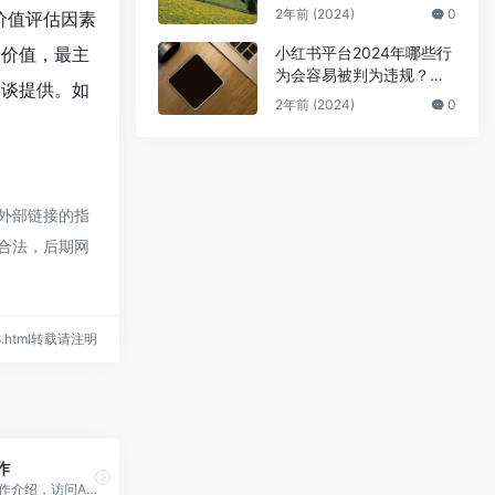
公众号号主的广告骗局
2年前 (2024)
0
价值评估因素
小红书平台2024年哪些行
的价值，最主
为会容易被判为违规？来
洽谈提供。如
避坑
2年前 (2024)
0
该外部链接的指
规合法，后期网
118.html转载请注明
作
Notion AI写作介绍，访问AI的无限力量，就在概念内部。工作得更快。写得更好。想更大。