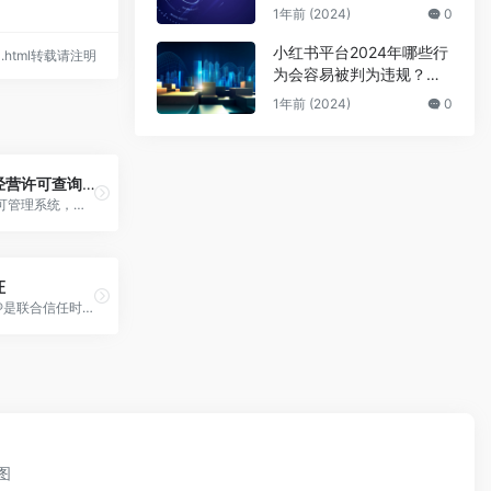
公众号号主的广告骗局
1年前 (2024)
0
小红书平台2024年哪些行
540.html转载请注明
为会容易被判为违规？来
避坑
1年前 (2024)
0
全国食品经营许可查询系统
食品经营许可管理系统，全国...
证
可信时间戳®是联合信任时间戳...
图