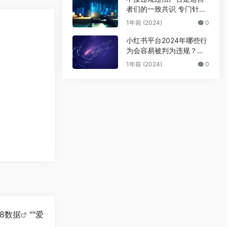
者们的一致共识 专门针对
公众号号主的广告骗局
1年前 (2024)
0
小红书平台2024年哪些行
为会容易被判为违规？来
避坑
1年前 (2024)
0
18数据
""
爱