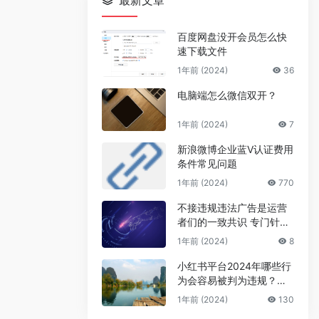
最新文章
百度网盘没开会员怎么快
速下载文件
1年前 (2024)
36
电脑端怎么微信双开？
1年前 (2024)
7
新浪微博企业蓝V认证费用
条件常见问题
1年前 (2024)
770
不接违规违法广告是运营
者们的一致共识 专门针对
公众号号主的广告骗局
1年前 (2024)
8
小红书平台2024年哪些行
为会容易被判为违规？来
避坑
1年前 (2024)
130