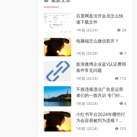
最新文章
百度网盘没开会员怎么快
速下载文件
1年前 (2024)
36
电脑端怎么微信双开？
1年前 (2024)
7
新浪微博企业蓝V认证费用
条件常见问题
1年前 (2024)
770
不接违规违法广告是运营
者们的一致共识 专门针对
公众号号主的广告骗局
1年前 (2024)
8
小红书平台2024年哪些行
为会容易被判为违规？来
避坑
1年前 (2024)
130