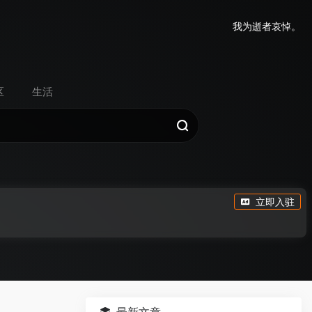
我为逝者哀悼。
区
生活
立即入驻