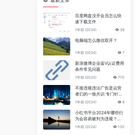
最新文章
百度网盘没开会员怎么快
速下载文件
1年前 (2024)
36
电脑端怎么微信双开？
1年前 (2024)
7
新浪微博企业蓝V认证费用
条件常见问题
1年前 (2024)
770
不接违规违法广告是运营
者们的一致共识 专门针对
公众号号主的广告骗局
1年前 (2024)
8
小红书平台2024年哪些行
为会容易被判为违规？来
避坑
1年前 (2024)
130