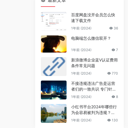
最新文章
百度网盘没开会员怎么快
速下载文件
1年前 (2024)
36
电脑端怎么微信双开？
1年前 (2024)
7
新浪微博企业蓝V认证费用
条件常见问题
1年前 (2024)
770
不接违规违法广告是运营
者们的一致共识 专门针对
公众号号主的广告骗局
1年前 (2024)
8
小红书平台2024年哪些行
为会容易被判为违规？来
避坑
1年前 (2024)
130