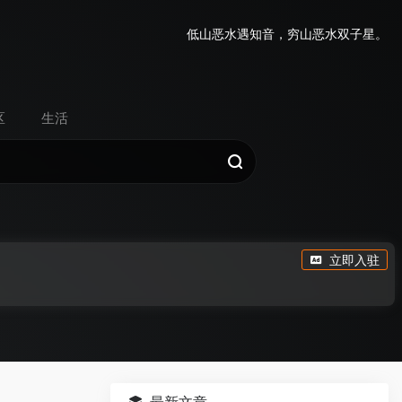
低山恶水遇知音，穷山恶水双子星。
区
生活
立即入驻