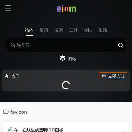
站内
常用
搜索
工具
社区
生活
图标
热门
立即入驻
favicon
在线生成透明ICO图标