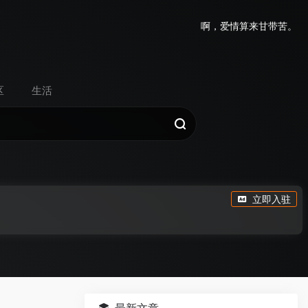
啊，爱情算来甘带苦。
区
生活
立即入驻