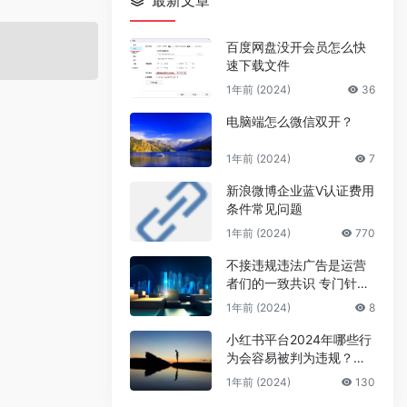
最新文章
百度网盘没开会员怎么快
速下载文件
1年前 (2024)
36
电脑端怎么微信双开？
1年前 (2024)
7
新浪微博企业蓝V认证费用
条件常见问题
1年前 (2024)
770
不接违规违法广告是运营
者们的一致共识 专门针对
公众号号主的广告骗局
1年前 (2024)
8
小红书平台2024年哪些行
为会容易被判为违规？来
避坑
1年前 (2024)
130