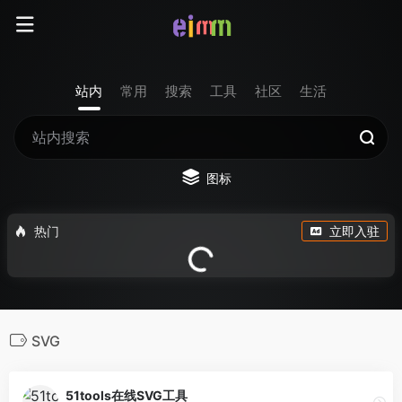
站内
常用
搜索
工具
社区
生活
图标
热门
立即入驻
SVG
51tools在线SVG工具