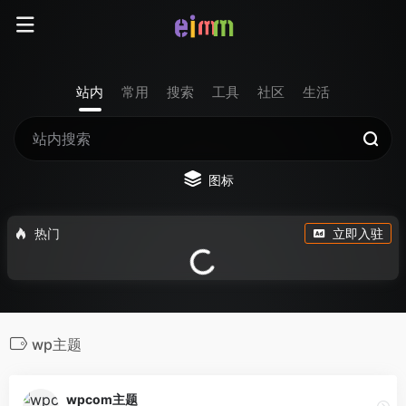
站内
常用
搜索
工具
社区
生活
图标
热门
立即入驻
wp主题
wpcom主题