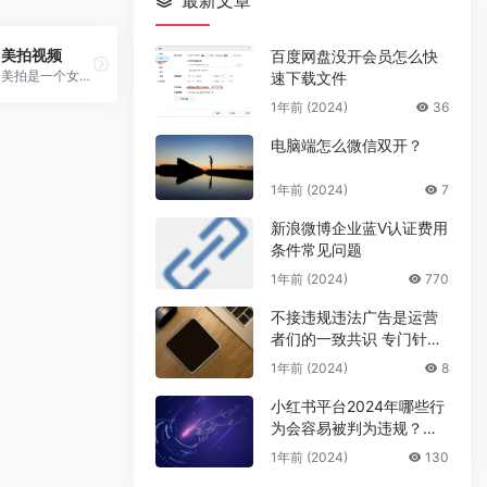
最新文章
美拍视频
百度网盘没开会员怎么快
美拍是一个女生非常多的短视频平台，精选了热门、明星、搞笑逗比、女神男神、音乐舞蹈、时尚美妆、美食创意、宝宝萌宠等好玩有趣的短视
速下载文件
1年前 (2024)
36
电脑端怎么微信双开？
1年前 (2024)
7
新浪微博企业蓝V认证费用
条件常见问题
1年前 (2024)
770
不接违规违法广告是运营
者们的一致共识 专门针对
公众号号主的广告骗局
1年前 (2024)
8
小红书平台2024年哪些行
为会容易被判为违规？来
避坑
1年前 (2024)
130