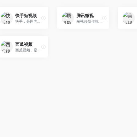
快手短视频
腾讯微视
快手，是国内最早一批短视频平台之一，因其更加接地气和包容，也深受广大劳动人民的喜爱，尤其深受广大小镇青年喜爱，每年有约2.3亿
短视频创作就来微视，录制精彩视频，分享不一样的视界！潮酷特效，多彩贴纸，高清美颜，动感音乐，无限创意由你造！
西瓜视频
西瓜视频，是今日头条旗下的视频自媒体平台，前身是头条视频！由于西瓜视频和今日头条是打通的，所以如果你注册过头条号，就直接开通了