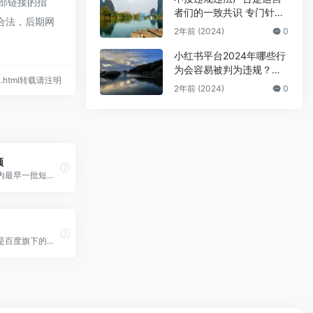
部链接的指
者们的一致共识 专门针对
规合法，后期网
公众号号主的广告骗局
2年前 (2024)
0
小红书平台2024年哪些行
为会容易被判为违规？来
852.html转载请注明
避坑
2年前 (2024)
0
频
快手，是国内最早一批短视频平台之一，因其更加接地气和包容，也深受广大劳动人民的喜爱，尤其深受广大小镇青年喜爱，每年有约2.3亿
好看视频，是百度旗下的视频自媒体平台，好看视频跟百家号是打通的，发布视频也在百家号发布，所以如果你注册了百家号，你发布的视频会