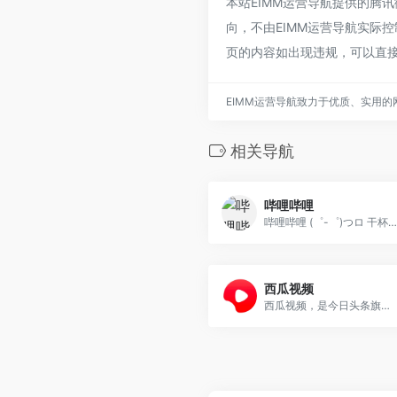
本站EIMM运营导航提供的腾
向，不由EIMM运营导航实际控
页的内容如出现违规，可以直接
EIMM运营导航致力于优质、实用
相关导航
哔哩哔哩
哔哩哔哩 (゜-゜)つロ 干杯~-
西瓜视频
西瓜视频，是今日头条旗下的视频自媒体平台，前身是头条视频！由于西瓜视频和今日头条是打通的，所以如果你注册过头条号，就直接开通了