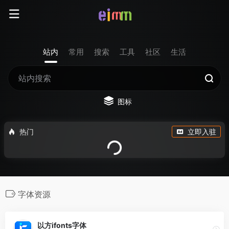
站内
常用
搜索
工具
社区
生活
图标
热门
立即入驻
字体资源
以方ifonts字体