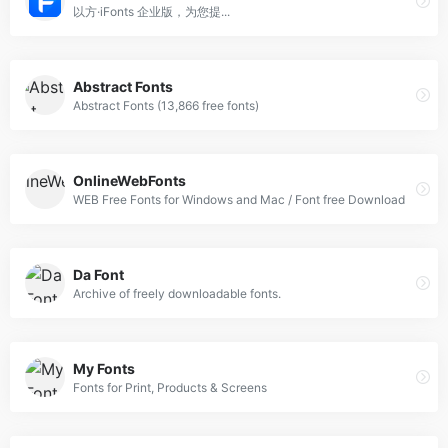
以方·iFonts 企业版，为您提...
Abstract Fonts
Abstract Fonts (13,866 free fonts)
OnlineWebFonts
WEB Free Fonts for Windows and Mac / Font free Download
Da Font
Archive of freely downloadable fonts.
My Fonts
Fonts for Print, Products & Screens