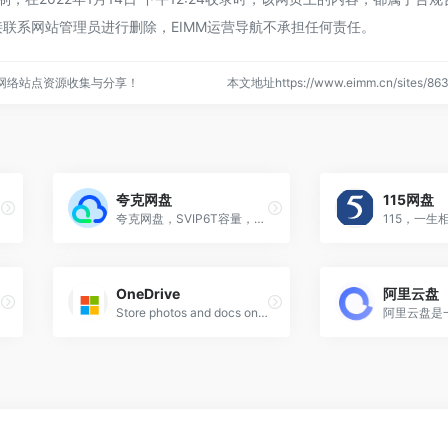
联系网站管理员进行删除，EIMM运营导航不承担任何责任。
的网络站点资源收集与分享！
本文地址https://www.eimm.cn/sites/
夸克网盘
115网盘
夸克网盘，SVIP6T容量，夸克网盘是夸克推出的一款云服务产品,功能包括云存储、高清看剧、文件在线解压、PDF一键转换等。通过夸克网盘可随时随地管理和使用照片、文档、手机资料,目前支持Android、iOS...
115，一生
OneDrive
阿里云盘
Store photos and docs online. Access them from any PC, Mac or phone. Create and work together on Word, Excel or PowerPoint documents.