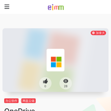
加拿大
0
28
办公协作
网盘云储
OneDrive