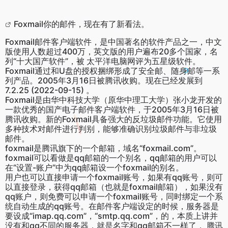
Foxmail你的邮件，现在有了新看法。
Foxmail邮件客户端软件，是中国著名的软件产品之一，中文
版使用人数超过400万，英文版的用户遍布20多个国家，名
列“十大国产软件”，被 太平洋电脑网评为五星级软件。
Foxmail通过和U盘的授权捆绑形成了安全邮、随身邮等一系
列产品。2005年3月16日被腾讯收购。现在已经发展到
7.2.25 (2022-09-15) 。
Foxmail是由华中科技大学（原华中理工大学）张小龙开发的
一款优秀的国产电子邮件客户端软件，于2005年3月16日被
腾讯收购。新的Foxmail具备强大的反垃圾邮件功能。它使用
多种技术对邮件进行判别，能够准确识别垃圾邮件与非垃圾
邮件。
foxmail是腾讯旗下的一个邮箱，域名“foxmail.com”。
foxmail可以看做是qq邮箱的一个别名，qq邮箱的用户可以
在“设置-账户”中为qq邮箱设一个foxmail的别名。
用户也可以直接申请一个foxmail账号，如果有qq账号，则可
以直接登录，获得qq邮箱（也就是foxmail邮箱），如果没有
qq账户，则免费可以申请一个foxmail账号，同时绑定一个系
统自动生成的qq账号。在邮件客户端设定的时候，服务器是
要设成“imap.qq.com”，“smtp.qq.com”，的，本质上讲并
没有和qq不同的服务器，就是名字和qq邮箱不一样了， 腾讯