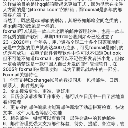
这样做的目的是让qq邮箱听起来更加正式，因为显示在收件
人方面的是“@foxmail.com”的邮箱，而foxmail是多年的邮
箱客户端 了。
当然了，既然是qq邮箱的别名，其服务如邮箱空间之类的，
和qq邮箱的政策是一样的。
foxmail可以说是一款非常老牌的邮件管理软件，也是一款非
常优秀的国产软件，早期1997年公测到如今已经过去了
23（2020年）个年头，用户遍布全球二十多个国家和地区，
光是中文版的用户就高达400万之多，可见foxmail是如何的
优秀与成功，在电子邮件管理软件中你可以不知道Outlook
但不可能不知道foxmail，你可以不记住开发者张小龙，但你
一定会清楚这是一款中国人自己开发的邮件管理软件，在
2005年foxmail被腾讯收购，成为了腾讯战略中的一部分。
Foxmail关键特性
1、全面支持Exchange帐号的数据同步，包括邮件、日历、
联系人、邮件规则等
2、全文搜索更快、更准、更好用
3、日历会议请求和工作事务，都可以在日历中一目了然地查
看和管理
4、更专业的邮件编辑功能写邮件新增了动态拼写检查、快速
文本、收件人组合等贴心功能
5、相关邮件一键就可以查看同一邮件会话中的其他邮件
6、邮件管理更强大支持邮件标签、待办、提醒、备注等，管